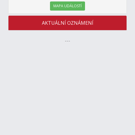
MAPA UDÁLOSTÍ
AKTUÁLNÍ OZNÁMENÍ
---