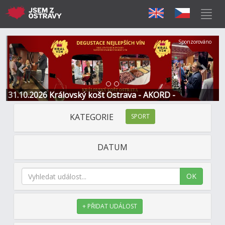
Předchozí
Další
Sponzorováno
31.10.2026 Královský košt Ostrava - AKORD -
Restaurace a Hotel
KATEGORIE
SPORT
DATUM
OK
+ PŘIDAT UDÁLOST