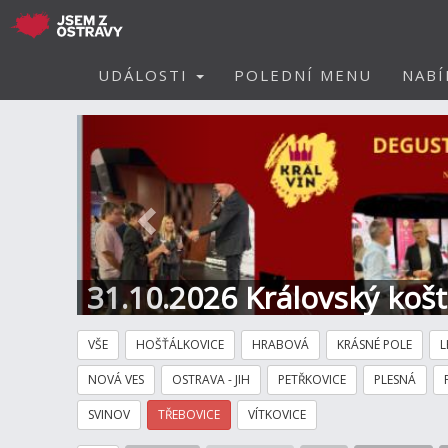
UDÁLOSTI
POLEDNÍ MENU
NABÍ
Předchozí
31.10.2026 Královský koš
Hotel
VŠE
HOŠŤÁLKOVICE
HRABOVÁ
KRÁSNÉ POLE
L
NOVÁ VES
OSTRAVA - JIH
PETŘKOVICE
PLESNÁ
SVINOV
TŘEBOVICE
VÍTKOVICE