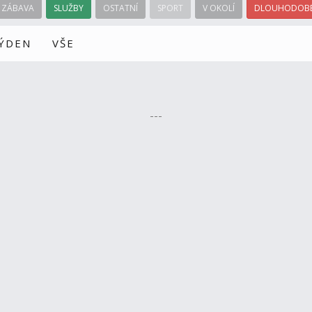
ZÁBAVA
SLUŽBY
OSTATNÍ
SPORT
V OKOLÍ
DLOUHODOBÉ
TÝDEN
VŠE
---