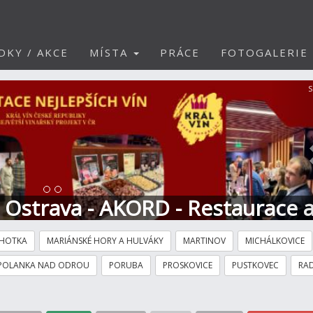
DKY / AKCE
MÍSTA
PRÁCE
FOTOGALERIE
S
t Ostrava - AKORD - Restaurace 
HOTKA
MARIÁNSKÉ HORY A HULVÁKY
MARTINOV
MICHÁLKOVICE
POLANKA NAD ODROU
PORUBA
PROSKOVICE
PUSTKOVEC
RAD