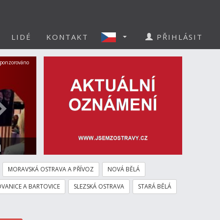
LIDÉ
KONTAKT
PŘIHLÁSIT
Další
ponzorováno
a
MORAVSKÁ OSTRAVA A PŘÍVOZ
NOVÁ BĚLÁ
VANICE A BARTOVICE
SLEZSKÁ OSTRAVA
STARÁ BĚLÁ