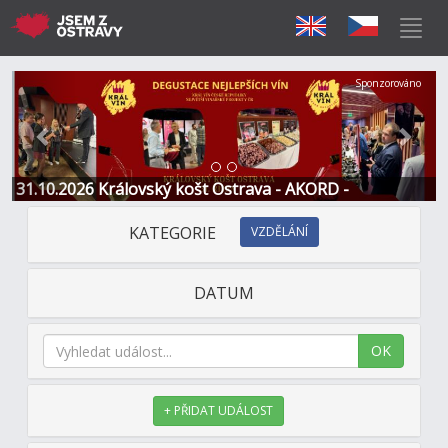
Předchozí
Další
Sponzorováno
31.10.2026 Královský košt Ostrava - AKORD -
Restaurace a Hotel
KATEGORIE
VZDĚLÁNÍ
DATUM
OK
+ PŘIDAT UDÁLOST