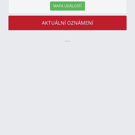
MAPA UDÁLOSTÍ
AKTUÁLNÍ OZNÁMENÍ
---