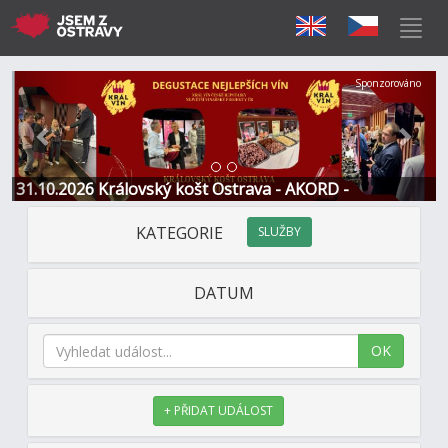
Předchozí
Další
Sponzorováno
31.10.2026 Královský košt Ostrava - AKORD -
Restaurace a Hotel
KATEGORIE
SLUŽBY
DATUM
OK
+ PŘIDAT UDÁLOST