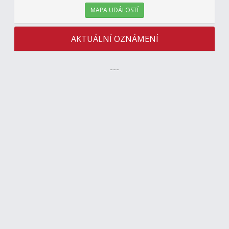
MAPA UDÁLOSTÍ
AKTUÁLNÍ OZNÁMENÍ
---