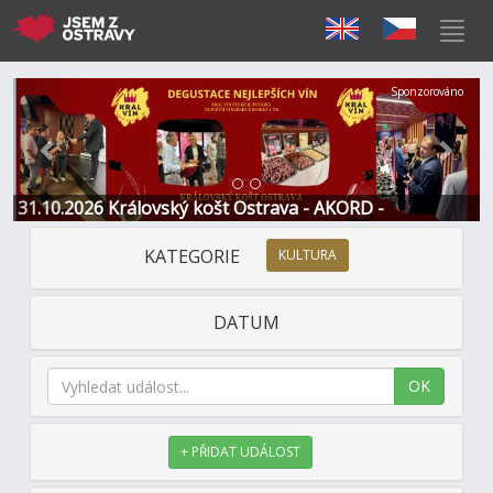
Předchozí
Další
Sponzorováno
31.10.2026 Královský košt Ostrava - AKORD -
Restaurace a Hotel
KATEGORIE
KULTURA
DATUM
OK
+ PŘIDAT UDÁLOST