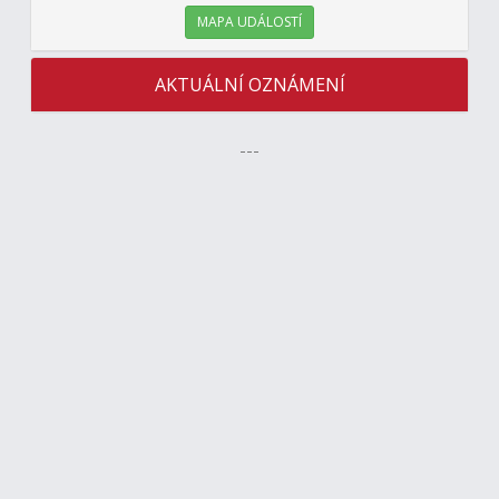
MAPA UDÁLOSTÍ
AKTUÁLNÍ OZNÁMENÍ
---