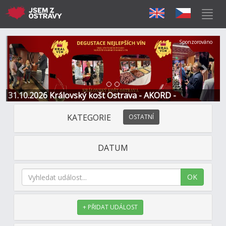
Předchozí
Další
Sponzorováno
31.10.2026 Královský košt Ostrava - AKORD -
Restaurace a Hotel
KATEGORIE
OSTATNÍ
DATUM
OK
+ PŘIDAT UDÁLOST