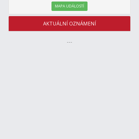
MAPA UDÁLOSTÍ
AKTUÁLNÍ OZNÁMENÍ
---