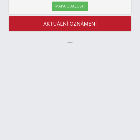
MAPA UDÁLOSTÍ
AKTUÁLNÍ OZNÁMENÍ
---