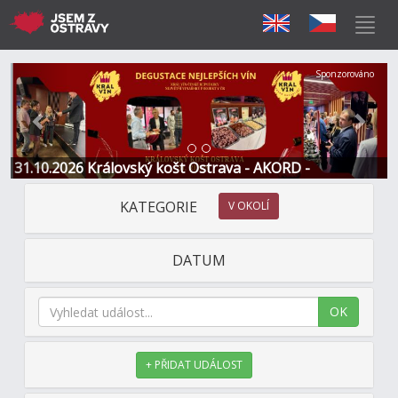
Předchozí
Další
Sponzorováno
31.10.2026 Královský košt Ostrava - AKORD -
Restaurace a Hotel
KATEGORIE
V OKOLÍ
DATUM
OK
+ PŘIDAT UDÁLOST