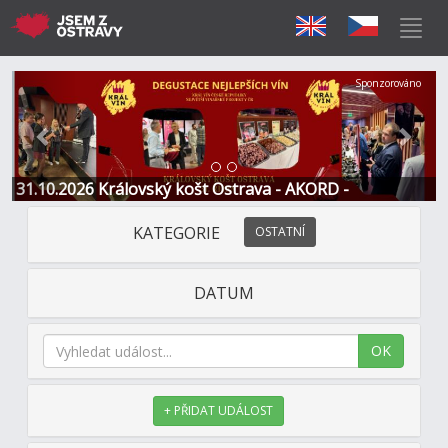
Předchozí
Další
Sponzorováno
31.10.2026 Královský košt Ostrava - AKORD -
Restaurace a Hotel
KATEGORIE
OSTATNÍ
DATUM
OK
+ PŘIDAT UDÁLOST