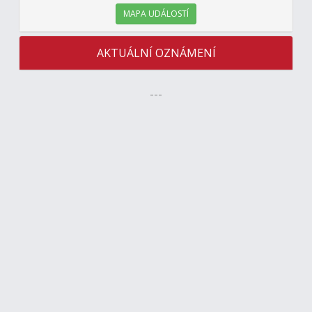
MAPA UDÁLOSTÍ
AKTUÁLNÍ OZNÁMENÍ
---