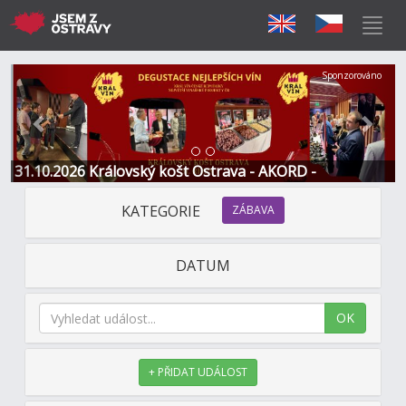
Předchozí
Další
Sponzorováno
31.10.2026 Královský košt Ostrava - AKORD -
Restaurace a Hotel
KATEGORIE
ZÁBAVA
DATUM
OK
+ PŘIDAT UDÁLOST