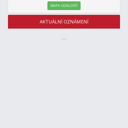
MAPA UDÁLOSTÍ
AKTUÁLNÍ OZNÁMENÍ
---