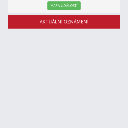
MAPA UDÁLOSTÍ
AKTUÁLNÍ OZNÁMENÍ
---