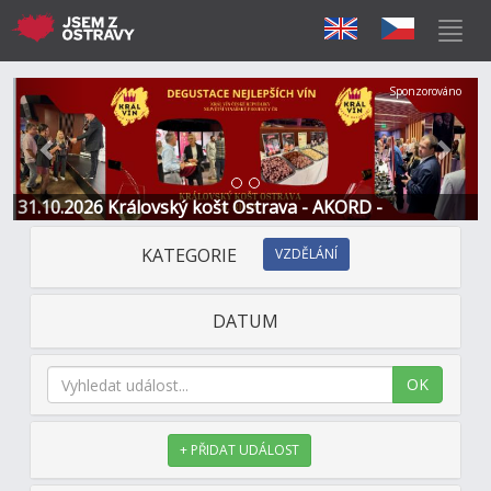
Předchozí
Další
Sponzorováno
31.10.2026 Královský košt Ostrava - AKORD -
Restaurace a Hotel
KATEGORIE
VZDĚLÁNÍ
DATUM
OK
+ PŘIDAT UDÁLOST