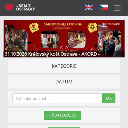
Předchozí
Další
Sponzorováno
31.10.2026 Královský košt Ostrava - AKORD -
Restaurace a Hotel
KATEGORIE
DATUM
OK
+ PŘIDAT UDÁLOST