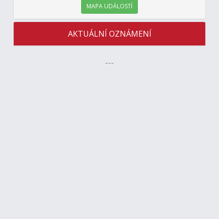
MAPA UDÁLOSTÍ
AKTUÁLNÍ OZNÁMENÍ
---