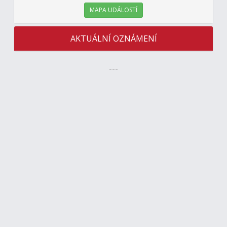
MAPA UDÁLOSTÍ
AKTUÁLNÍ OZNÁMENÍ
---