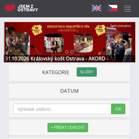
Předchozí
Další
Sponzorováno
31.10.2026 Královský košt Ostrava - AKORD -
Restaurace a Hotel
KATEGORIE
SLUŽBY
DATUM
OK
+ PŘIDAT UDÁLOST