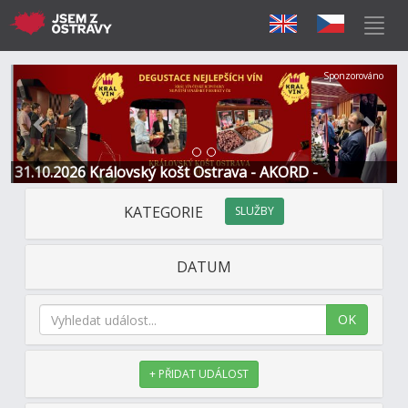
Předchozí
Další
Sponzorováno
31.10.2026 Královský košt Ostrava - AKORD -
Restaurace a Hotel
KATEGORIE
SLUŽBY
DATUM
OK
+ PŘIDAT UDÁLOST