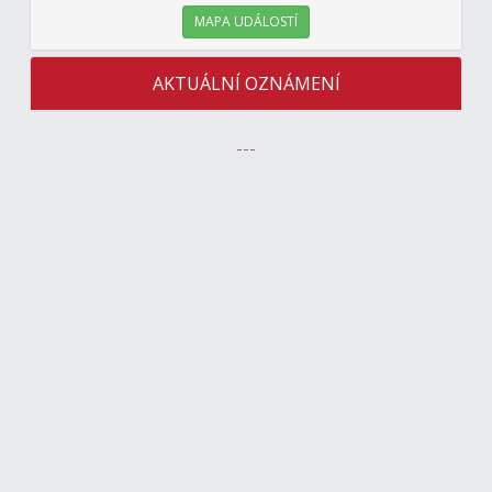
MAPA UDÁLOSTÍ
AKTUÁLNÍ OZNÁMENÍ
---