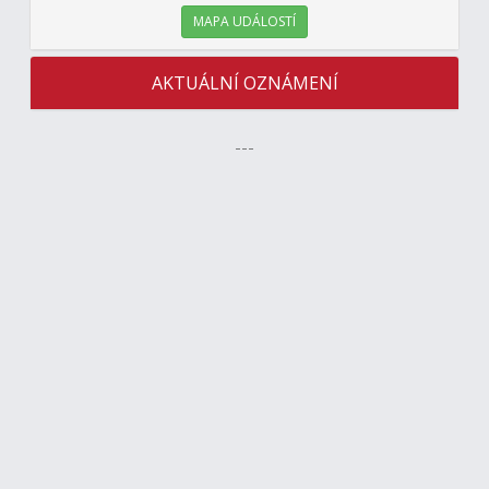
MAPA UDÁLOSTÍ
AKTUÁLNÍ OZNÁMENÍ
---