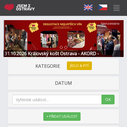
Předchozí
Další
Sponzorováno
31.10.2026 Královský košt Ostrava - AKORD -
Restaurace a Hotel
KATEGORIE
JÍDLO & PITÍ
DATUM
OK
+ PŘIDAT UDÁLOST