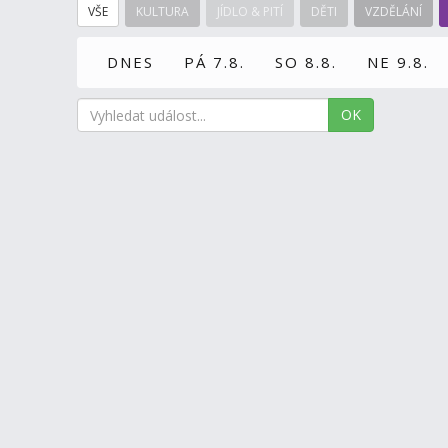
VŠE
KULTURA
JÍDLO & PITÍ
DĚTI
VZDĚLÁNÍ
DNES
PÁ 7.8.
SO 8.8.
NE 9.8.
OK