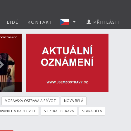
LIDÉ
KONTAKT
PŘIHLÁSIT
Další
ponzorováno
a
MORAVSKÁ OSTRAVA A PŘÍVOZ
NOVÁ BĚLÁ
VANICE A BARTOVICE
SLEZSKÁ OSTRAVA
STARÁ BĚLÁ