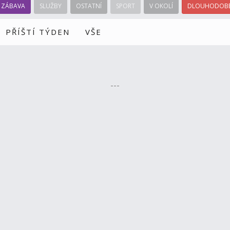
ZÁBAVA
SLUŽBY
OSTATNÍ
SPORT
V OKOLÍ
DLOUHODOBÉ
PŘÍŠTÍ TÝDEN
VŠE
---