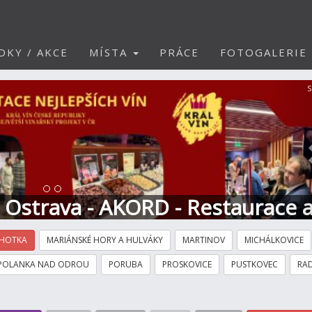
DKY / AKCE
MÍSTA
PRÁCE
FOTOGALERIE
S
t Ostrava - AKORD - Restaurace 
HOTKA
MARIÁNSKÉ HORY A HULVÁKY
MARTINOV
MICHÁLKOVICE
POLANKA NAD ODROU
PORUBA
PROSKOVICE
PUSTKOVEC
RAD