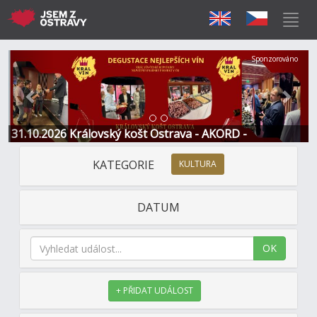
Předchozí
Další
Sponzorováno
31.10.2026 Královský košt Ostrava - AKORD -
Restaurace a Hotel
KATEGORIE
KULTURA
DATUM
OK
+ PŘIDAT UDÁLOST