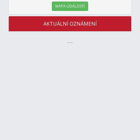
MAPA UDÁLOSTÍ
AKTUÁLNÍ OZNÁMENÍ
---