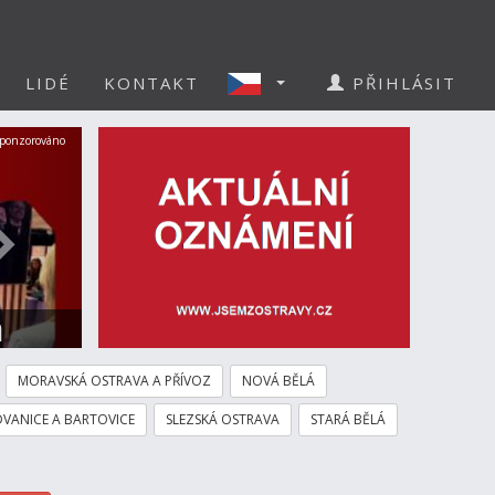
LIDÉ
KONTAKT
PŘIHLÁSIT
Další
ponzorováno
a
MORAVSKÁ OSTRAVA A PŘÍVOZ
NOVÁ BĚLÁ
VANICE A BARTOVICE
SLEZSKÁ OSTRAVA
STARÁ BĚLÁ