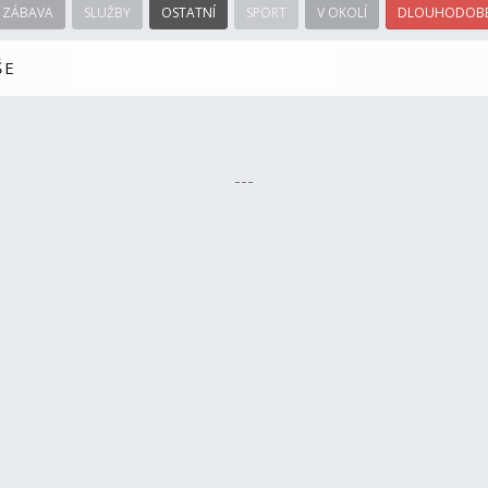
ZÁBAVA
SLUŽBY
OSTATNÍ
SPORT
V OKOLÍ
DLOUHODOBÉ
ŠE
---