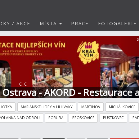
DKY / AKCE
MÍSTA
PRÁCE
FOTOGALERIE
S
t Ostrava - AKORD - Restaurace 
HOTKA
MARIÁNSKÉ HORY A HULVÁKY
MARTINOV
MICHÁLKOVICE
POLANKA NAD ODROU
PORUBA
PROSKOVICE
PUSTKOVEC
RAD