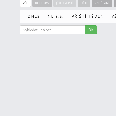
VŠE
KULTURA
JÍDLO & PITÍ
DĚTI
VZDĚLÁNÍ
DNES
NE 9.8.
PŘÍŠTÍ TÝDEN
V
OK