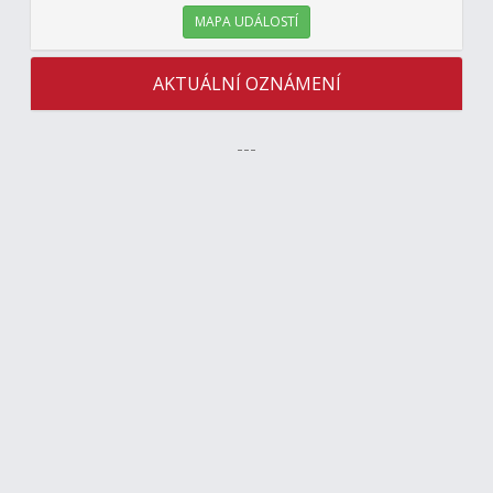
MAPA UDÁLOSTÍ
AKTUÁLNÍ OZNÁMENÍ
---