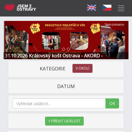
Předchozí
Další
Sponzorováno
31.10.2026 Královský košt Ostrava - AKORD -
Restaurace a Hotel
KATEGORIE
V OKOLÍ
DATUM
OK
+ PŘIDAT UDÁLOST