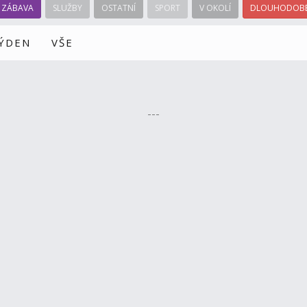
ZÁBAVA
SLUŽBY
OSTATNÍ
SPORT
V OKOLÍ
DLOUHODOBÉ
TÝDEN
VŠE
---