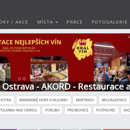
DKY / AKCE
MÍSTA
PRÁCE
FOTOGALERIE
S
t Ostrava - AKORD - Restaurace 
HOTKA
MARIÁNSKÉ HORY A HULVÁKY
MARTINOV
MICHÁLKOVICE
POLANKA NAD ODROU
PORUBA
PROSKOVICE
PUSTKOVEC
RAD