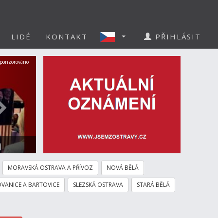
LIDÉ
KONTAKT
PŘIHLÁSIT
Další
ponzorováno
a
MORAVSKÁ OSTRAVA A PŘÍVOZ
NOVÁ BĚLÁ
VANICE A BARTOVICE
SLEZSKÁ OSTRAVA
STARÁ BĚLÁ