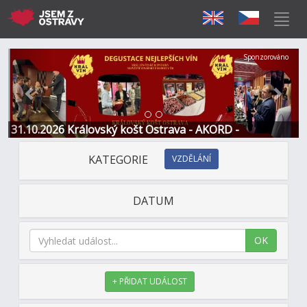
Předchozí
Další
Sponzorováno
31.10.2026 Královský košt Ostrava - AKORD -
Restaurace a Hotel
KATEGORIE
VZDĚLÁNÍ
DATUM
OK
+ PŘIDAT UDÁLOST