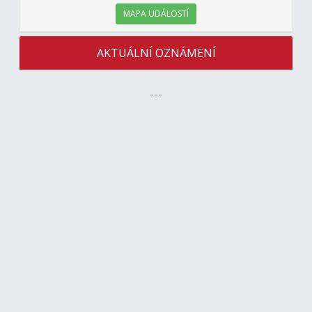
MAPA UDÁLOSTÍ
AKTUÁLNÍ OZNÁMENÍ
---