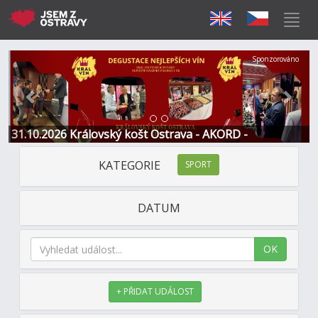
Předchozí
Další
Sponzorováno
31.10.2026 Královský košt Ostrava - AKORD -
Restaurace a Hotel
KATEGORIE
SPORT
DATUM
OK
+ PŘIDAT UDÁLOST