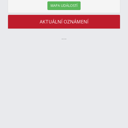
MAPA UDÁLOSTÍ
AKTUÁLNÍ OZNÁMENÍ
---