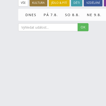
VŠE
KULTURA
JÍDLO & PITÍ
DĚTI
VZDĚLÁNÍ
DNES
PÁ 7.8.
SO 8.8.
NE 9.8.
OK