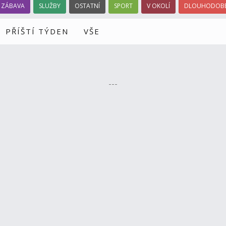
ZÁBAVA
SLUŽBY
OSTATNÍ
SPORT
V OKOLÍ
DLOUHODOBÉ
PŘÍŠTÍ TÝDEN
VŠE
---