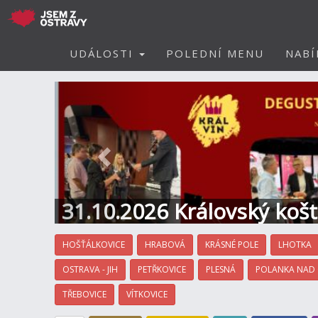
UDÁLOSTI
POLEDNÍ MENU
NABÍ
Předchozí
31.10.2026 Královský koš
Hotel
HOŠŤÁLKOVICE
HRABOVÁ
KRÁSNÉ POLE
LHOTKA
OSTRAVA - JIH
PETŘKOVICE
PLESNÁ
POLANKA NAD
TŘEBOVICE
VÍTKOVICE