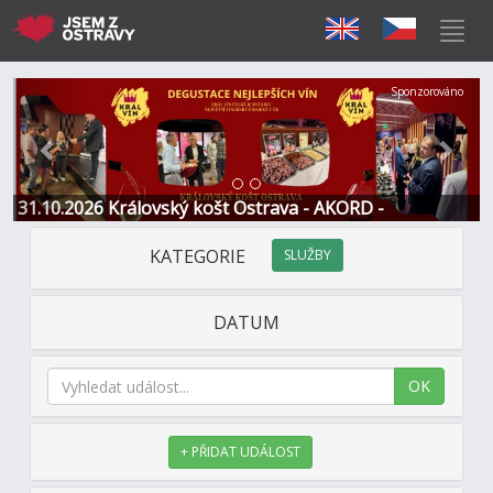
Předchozí
Další
Sponzorováno
31.10.2026 Královský košt Ostrava - AKORD -
Restaurace a Hotel
KATEGORIE
SLUŽBY
DATUM
OK
+ PŘIDAT UDÁLOST