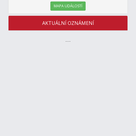
MAPA UDÁLOSTÍ
AKTUÁLNÍ OZNÁMENÍ
---