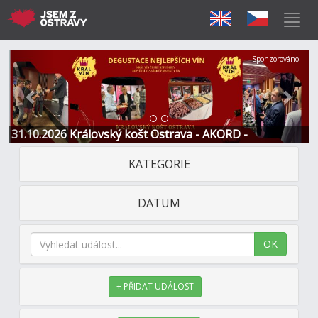
Předchozí
Další
Sponzorováno
31.10.2026 Královský košt Ostrava - AKORD -
Restaurace a Hotel
KATEGORIE
DATUM
OK
+ PŘIDAT UDÁLOST