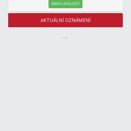
MAPA UDÁLOSTÍ
AKTUÁLNÍ OZNÁMENÍ
---