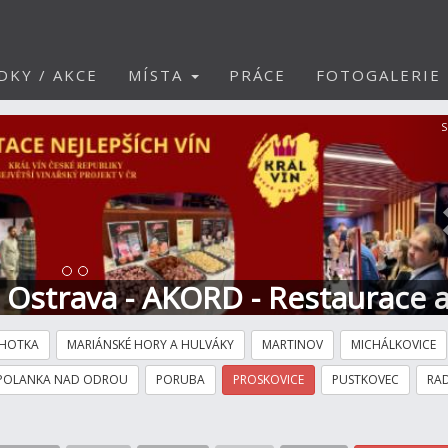
DKY / AKCE
MÍSTA
PRÁCE
FOTOGALERIE
S
t Ostrava - AKORD - Restaurace 
HOTKA
MARIÁNSKÉ HORY A HULVÁKY
MARTINOV
MICHÁLKOVICE
POLANKA NAD ODROU
PORUBA
PROSKOVICE
PUSTKOVEC
RAD