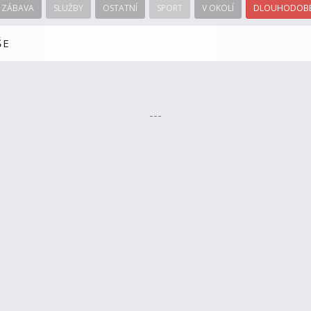
ZÁBAVA
SLUŽBY
OSTATNÍ
SPORT
V OKOLÍ
DLOUHODOBÉ
ŠE
---