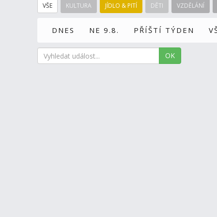
VŠE
KULTURA
JÍDLO & PITÍ
DĚTI
VZDĚLÁNÍ
DNES
NE 9.8.
PŘÍŠTÍ TÝDEN
V
OK