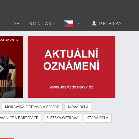
LIDÉ
KONTAKT
PŘIHLÁSIT
Další
ponzorováno
a
MORAVSKÁ OSTRAVA A PŘÍVOZ
NOVÁ BĚLÁ
VANICE A BARTOVICE
SLEZSKÁ OSTRAVA
STARÁ BĚLÁ