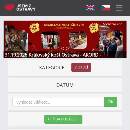
Předchozí
Další
Sponzorováno
31.10.2026 Královský košt Ostrava - AKORD -
Restaurace a Hotel
KATEGORIE
V OKOLÍ
DATUM
OK
+ PŘIDAT UDÁLOST