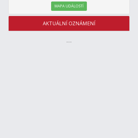
MAPA UDÁLOSTÍ
AKTUÁLNÍ OZNÁMENÍ
---