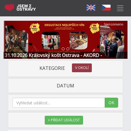
Předchozí
Další
Sponzorováno
31.10.2026 Královský košt Ostrava - AKORD -
Restaurace a Hotel
KATEGORIE
V OKOLÍ
DATUM
OK
+ PŘIDAT UDÁLOST