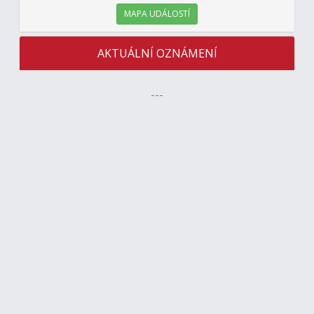
MAPA UDÁLOSTÍ
AKTUÁLNÍ OZNÁMENÍ
---