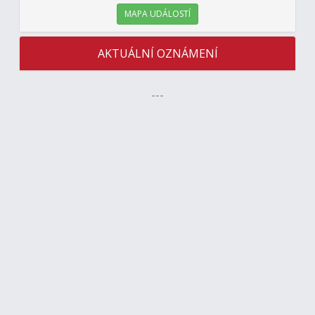
MAPA UDÁLOSTÍ
AKTUÁLNÍ OZNÁMENÍ
---