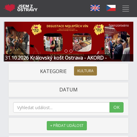
Předchozí
Další
Sponzorováno
31.10.2026 Královský košt Ostrava - AKORD -
Restaurace a Hotel
KATEGORIE
KULTURA
DATUM
OK
+ PŘIDAT UDÁLOST