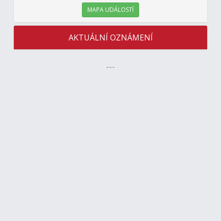
MAPA UDÁLOSTÍ
AKTUÁLNÍ OZNÁMENÍ
---