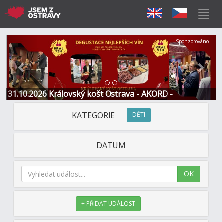
Předchozí
Další
Sponzorováno
31.10.2026 Královský košt Ostrava - AKORD -
Restaurace a Hotel
KATEGORIE
DĚTI
DATUM
OK
+ PŘIDAT UDÁLOST