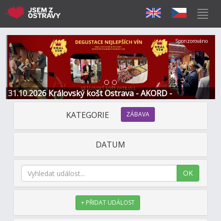
Předchozí
Další
Sponzorováno
31.10.2026 Královský košt Ostrava - AKORD -
Restaurace a Hotel
KATEGORIE
ZÁBAVA
DATUM
OK
+ PŘIDAT UDÁLOST