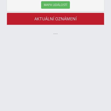
MAPA UDÁLOSTÍ
AKTUÁLNÍ OZNÁMENÍ
---