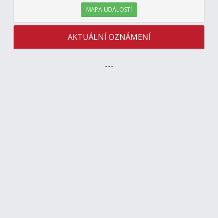
MAPA UDÁLOSTÍ
AKTUÁLNÍ OZNÁMENÍ
---