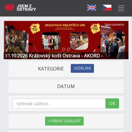
Předchozí
Další
Sponzorováno
31.10.2026 Královský košt Ostrava - AKORD -
Restaurace a Hotel
KATEGORIE
VZDĚLÁNÍ
DATUM
OK
+ PŘIDAT UDÁLOST