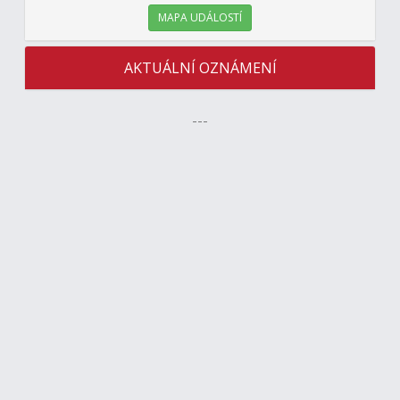
MAPA UDÁLOSTÍ
AKTUÁLNÍ OZNÁMENÍ
---