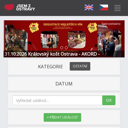
Předchozí
Další
Sponzorováno
31.10.2026 Královský košt Ostrava - AKORD -
Restaurace a Hotel
KATEGORIE
OSTATNÍ
DATUM
OK
+ PŘIDAT UDÁLOST