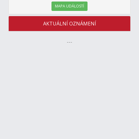
MAPA UDÁLOSTÍ
AKTUÁLNÍ OZNÁMENÍ
---