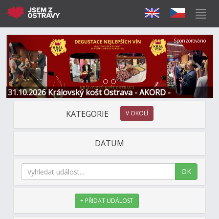
Předchozí
Další
Sponzorováno
31.10.2026 Královský košt Ostrava - AKORD -
Restaurace a Hotel
KATEGORIE
V OKOLÍ
DATUM
OK
+ PŘIDAT UDÁLOST