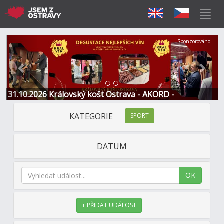
Předchozí
Další
Sponzorováno
31.10.2026 Královský košt Ostrava - AKORD -
Restaurace a Hotel
KATEGORIE
SPORT
DATUM
OK
+ PŘIDAT UDÁLOST