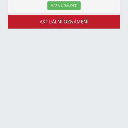
MAPA UDÁLOSTÍ
AKTUÁLNÍ OZNÁMENÍ
---