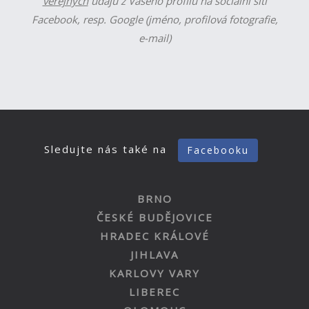
veřejných
údajů z Vašeho profilu na sociální síti
Facebook, resp. Google (jméno, profilová fotografie,
e-mail)
Sledujte nás také na
Facebooku
BRNO
ČESKÉ BUDĚJOVICE
HRADEC KRÁLOVÉ
JIHLAVA
KARLOVY VARY
LIBEREC