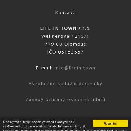
Kontakt:
LIFE IN TOWN
s.r.o.
Wellnerova 1215/1
779 00 Olomouc
IČO 05153557
E-mail:
info@lifein.town
Všeobecné smluvní podmínky
Zásady ochrany osobních údajů
K poskytování funkcí sociálních médií a analýze naší
Rozumím!
Nahoru
návštěvnosti využíváme soubory cookie. Informace o tom, jak
náš web používáte, sdílíme se svými partnery působícími v oblasti sociálních médií a analýz.