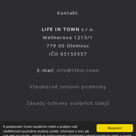
Kontakt:
LIFE IN TOWN
s.r.o.
Wellnerova 1215/1
779 00 Olomouc
IČO 05153557
E-mail:
info@lifein.town
Všeobecné smluvní podmínky
Zásady ochrany osobních údajů
K poskytování funkcí sociálních médií a analýze naší
Rozumím!
Nahoru
návštěvnosti využíváme soubory cookie. Informace o tom, jak
náš web používáte, sdílíme se svými partnery působícími v oblasti sociálních médií a analýz.