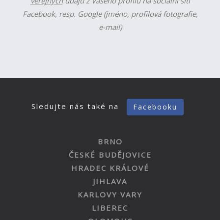
veřejných
údajů z Vašeho profilu na sociální síti
Facebook, resp. Google (jméno, profilová fotografie,
e-mail)
Sledujte nás také na
Facebooku
BRNO
ČESKÉ BUDĚJOVICE
HRADEC KRÁLOVÉ
JIHLAVA
KARLOVY VARY
LIBEREC