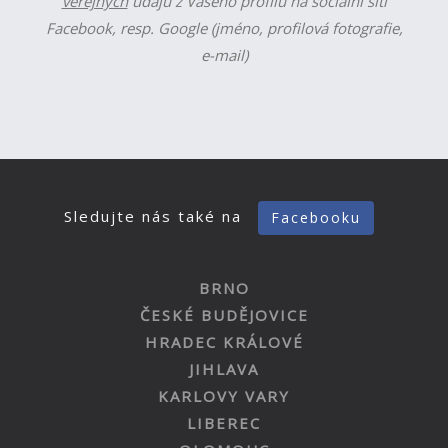
veřejných
údajů z Vašeho profilu na sociální síti
Facebook, resp. Google (jméno, profilová fotografie,
e-mail)
Sledujte nás také na
Facebooku
BRNO
ČESKÉ BUDĚJOVICE
HRADEC KRÁLOVÉ
JIHLAVA
KARLOVY VARY
LIBEREC