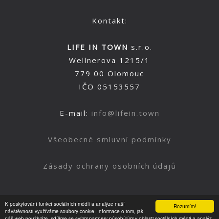
Kontakt:
LIFE IN TOWN
s.r.o.
Wellnerova 1215/1
779 00 Olomouc
IČO 05153557
E-mail:
info@lifein.town
Všeobecné smluvní podmínky
Zásady ochrany osobních údajů
K poskytování funkcí sociálních médií a analýze naší
Rozumím!
Nahoru
návštěvnosti využíváme soubory cookie. Informace o tom, jak
náš web používáte, sdílíme se svými partnery působícími v oblasti sociálních médií a analýz.