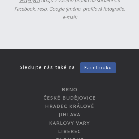
veřejných
údajů z Vašeho profilu na sociální síti
Facebook, resp. Google (jméno, profilová fotografie,
e-mail)
Sledujte nás také na
Facebooku
BRNO
ČESKÉ BUDĚJOVICE
HRADEC KRÁLOVÉ
JIHLAVA
KARLOVY VARY
LIBEREC