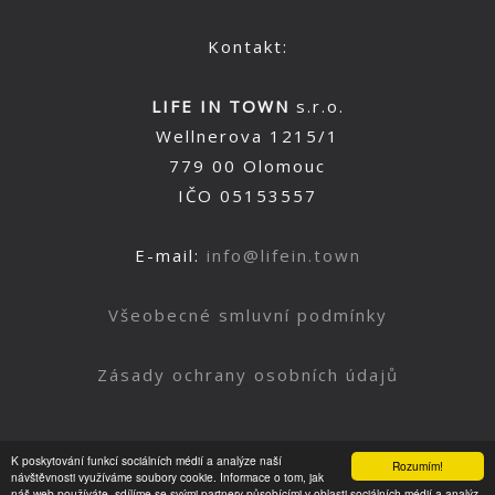
Kontakt:
LIFE IN TOWN
s.r.o.
Wellnerova 1215/1
779 00 Olomouc
IČO 05153557
E-mail:
info@lifein.town
Všeobecné smluvní podmínky
Zásady ochrany osobních údajů
K poskytování funkcí sociálních médií a analýze naší
Rozumím!
Nahoru
návštěvnosti využíváme soubory cookie. Informace o tom, jak
náš web používáte, sdílíme se svými partnery působícími v oblasti sociálních médií a analýz.