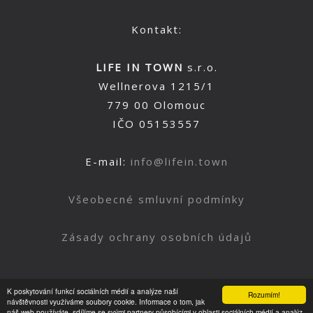
Kontakt:
LIFE IN TOWN
s.r.o.
Wellnerova 1215/1
779 00 Olomouc
IČO 05153557
E-mail:
info@lifein.town
Všeobecné smluvní podmínky
Zásady ochrany osobních údajů
K poskytování funkcí sociálních médií a analýze naší
Rozumím!
Nahoru
návštěvnosti využíváme soubory cookie. Informace o tom, jak
náš web používáte, sdílíme se svými partnery působícími v oblasti sociálních médií a analýz.