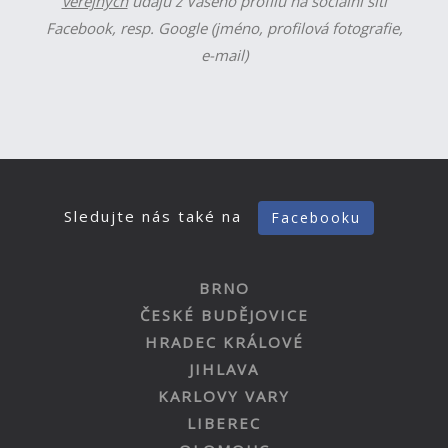
veřejných
údajů z Vašeho profilu na sociální síti
Facebook, resp. Google (jméno, profilová fotografie,
e-mail)
Sledujte nás také na
Facebooku
BRNO
ČESKÉ BUDĚJOVICE
HRADEC KRÁLOVÉ
JIHLAVA
KARLOVY VARY
LIBEREC