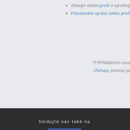
Získejte vlastní
profil
a v
ytvářej
Převezměte správu svého profi
*) Přihlášením sou
Ostravy
pomocí př
Sledujte nás také na