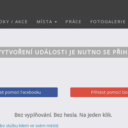
DKY / AKCE
MÍSTA
PRÁCE
FOTOGALERIE
VYTVOŘENÍ UDÁLOSTI JE NUTNO SE PŘIH
ásit pomocí Facebooku
Přihlásit pomocí Go
Bez vyplňování. Bez hesla. Na jeden klik.
ebo službu lidem ve svém městě.