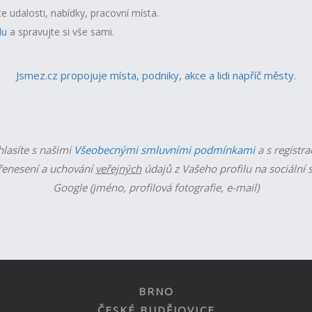
te udalosti, nabídky, pracovní místa.
lu
a spravujte si vše sami.
Jsmez.cz propojuje místa, podniky, akce a lidi napříč městy.
hlasíte s našimi
Všeobecnými smluvními podmínkami
a s registra
enesení a uchování
veřejných
údajů z Vašeho profilu na sociální s
Google (jméno, profilová fotografie, e-mail)
BRNO
ČESKÉ BUDĚJOVICE