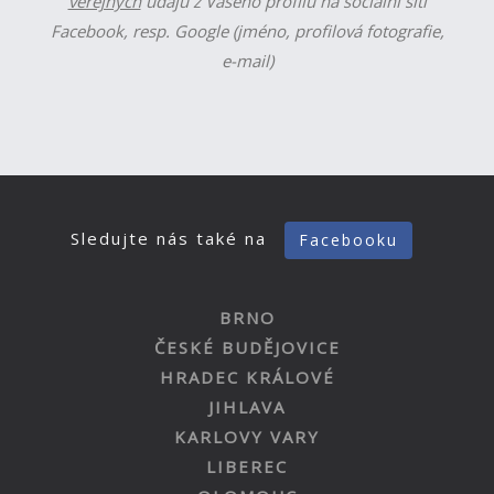
veřejných
údajů z Vašeho profilu na sociální síti
Facebook, resp. Google (jméno, profilová fotografie,
e-mail)
Sledujte nás také na
Facebooku
BRNO
ČESKÉ BUDĚJOVICE
HRADEC KRÁLOVÉ
JIHLAVA
KARLOVY VARY
LIBEREC