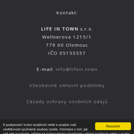
Kontakt:
LIFE IN TOWN
s.r.o.
Wellnerova 1215/1
779 00 Olomouc
IČO 05153557
E-mail:
info@lifein.town
Všeobecné smluvní podmínky
Zásady ochrany osobních údajů
K poskytování funkcí sociálních médií a analýze naší
Rozumím!
Nahoru
návštěvnosti využíváme soubory cookie. Informace o tom, jak
náš web používáte, sdílíme se svými partnery působícími v oblasti sociálních médií a analýz.