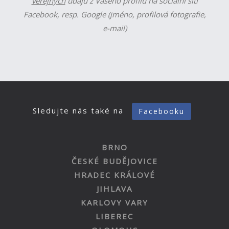
veřejných
údajů z Vašeho profilu na sociální síti
Facebook, resp. Google (jméno, profilová fotografie,
e-mail)
Sledujte nás také na
Facebooku
BRNO
ČESKÉ BUDĚJOVICE
HRADEC KRÁLOVÉ
JIHLAVA
KARLOVY VARY
LIBEREC