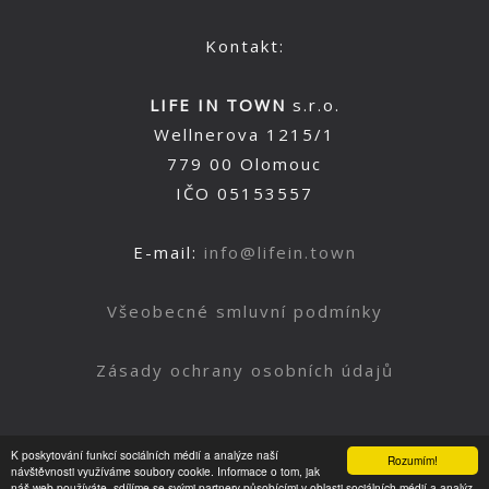
Kontakt:
LIFE IN TOWN
s.r.o.
Wellnerova 1215/1
779 00 Olomouc
IČO 05153557
E-mail:
info@lifein.town
Všeobecné smluvní podmínky
Zásady ochrany osobních údajů
K poskytování funkcí sociálních médií a analýze naší
Rozumím!
Nahoru
návštěvnosti využíváme soubory cookie. Informace o tom, jak
náš web používáte, sdílíme se svými partnery působícími v oblasti sociálních médií a analýz.