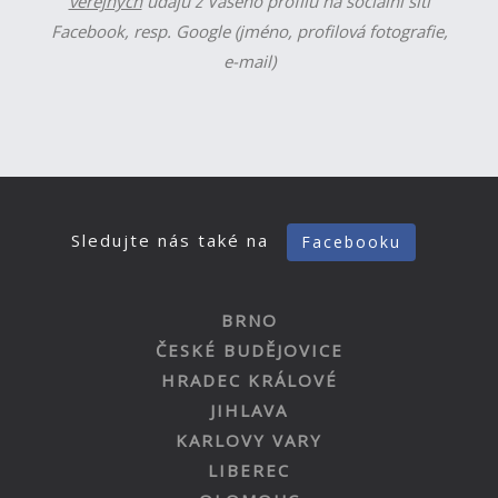
veřejných
údajů z Vašeho profilu na sociální síti
Facebook, resp. Google (jméno, profilová fotografie,
e-mail)
Sledujte nás také na
Facebooku
BRNO
ČESKÉ BUDĚJOVICE
HRADEC KRÁLOVÉ
JIHLAVA
KARLOVY VARY
LIBEREC