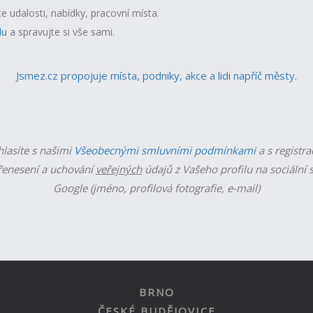
te udalosti, nabídky, pracovní místa.
lu
a spravujte si vše sami.
Jsmez.cz propojuje místa, podniky, akce a lidi napříč městy.
hlasíte s našimi
Všeobecnými smluvními podmínkami
a s registra
enesení a uchování
veřejných
údajů z Vašeho profilu na sociální s
Google (jméno, profilová fotografie, e-mail)
BRNO
ČESKÉ BUDĚJOVICE