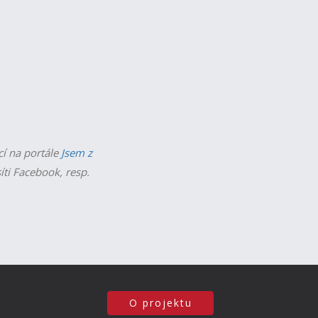
cí na portále
Jsem z
íti Facebook, resp.
O projektu