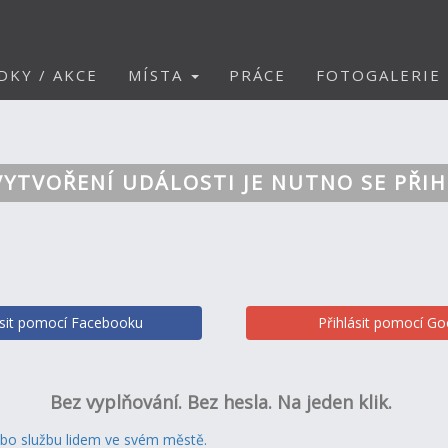
DKY / AKCE
MÍSTA
PRÁCE
FOTOGALERIE
VYTVOŘENÍ UDÁLOSTI JE NUTNO SE PŘIH
ásit pomocí Facebooku
Přihlásit pomocí Go
Bez vyplňování. Bez hesla. Na jeden klik.
ebo službu lidem ve svém městě.