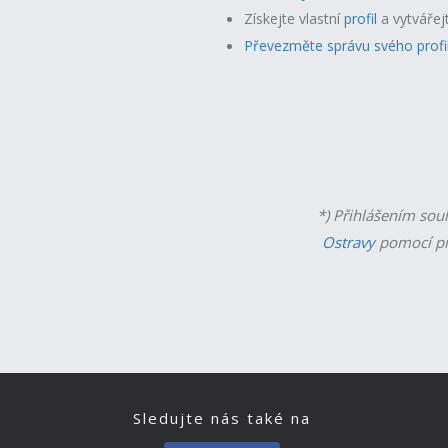
Získejte vlastní
profil
a v
ytvářej
Převezměte správu svého profi
*) Přihlášením sou
Ostravy
pomocí př
Sledujte nás také na