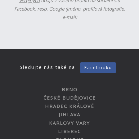
veřejných
údajů z Vašeho profilu na sociální síti
Facebook, resp. Google (jméno, profilová fotografie,
e-mail)
Sledujte nás také na
Facebooku
BRNO
ČESKÉ BUDĚJOVICE
HRADEC KRÁLOVÉ
JIHLAVA
KARLOVY VARY
LIBEREC