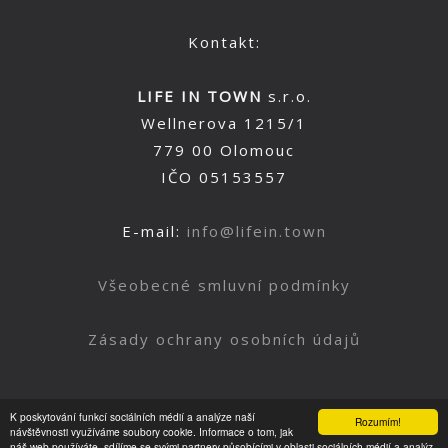
Kontakt:
LIFE IN TOWN
s.r.o.
Wellnerova 1215/1
779 00 Olomouc
IČO 05153557
E-mail:
info@lifein.town
Všeobecné smluvní podmínky
Zásady ochrany osobních údajů
K poskytování funkcí sociálních médií a analýze naší
Rozumím!
Nahoru
návštěvnosti využíváme soubory cookie. Informace o tom, jak
náš web používáte, sdílíme se svými partnery působícími v oblasti sociálních médií a analýz.