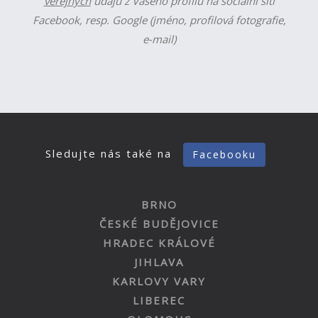
veřejných
údajů z Vašeho profilu na sociální síti
Facebook, resp. Google (jméno, profilová fotografie,
e-mail)
Sledujte nás také na
Facebooku
BRNO
ČESKÉ BUDĚJOVICE
HRADEC KRÁLOVÉ
JIHLAVA
KARLOVY VARY
LIBEREC