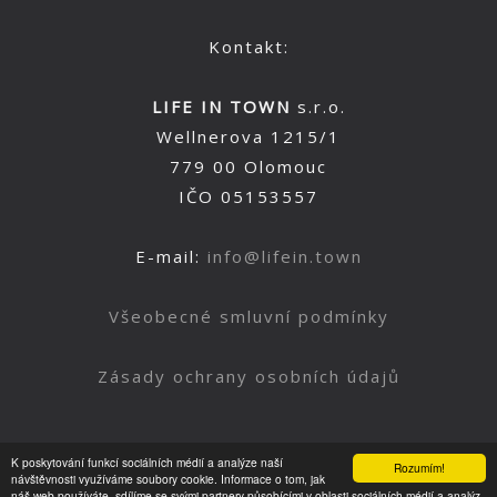
Kontakt:
LIFE IN TOWN
s.r.o.
Wellnerova 1215/1
779 00 Olomouc
IČO 05153557
E-mail:
info@lifein.town
Všeobecné smluvní podmínky
Zásady ochrany osobních údajů
K poskytování funkcí sociálních médií a analýze naší
Rozumím!
Nahoru
návštěvnosti využíváme soubory cookie. Informace o tom, jak
náš web používáte, sdílíme se svými partnery působícími v oblasti sociálních médií a analýz.