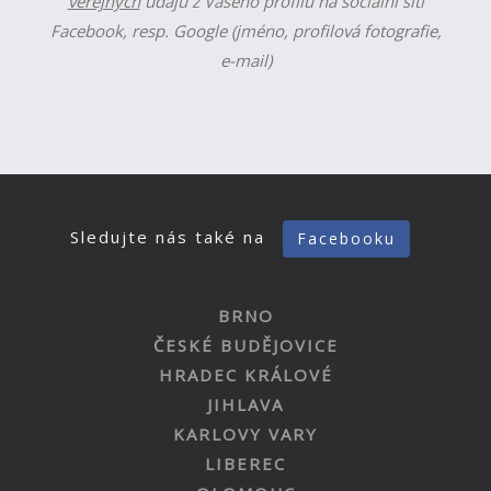
veřejných
údajů z Vašeho profilu na sociální síti
Facebook, resp. Google (jméno, profilová fotografie,
e-mail)
Sledujte nás také na
Facebooku
BRNO
ČESKÉ BUDĚJOVICE
HRADEC KRÁLOVÉ
JIHLAVA
KARLOVY VARY
LIBEREC