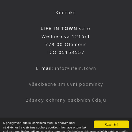
Kontakt:
LIFE IN TOWN
s.r.o.
Wellnerova 1215/1
779 00 Olomouc
IČO 05153557
E-mail:
info@lifein.town
Všeobecné smluvní podmínky
Zásady ochrany osobních údajů
K poskytování funkcí sociálních médií a analýze naší
Rozumím!
Nahoru
návštěvnosti využíváme soubory cookie. Informace o tom, jak
náš web používáte, sdílíme se svými partnery působícími v oblasti sociálních médií a analýz.