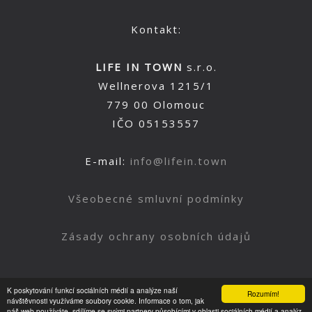
Kontakt:
LIFE IN TOWN
s.r.o.
Wellnerova 1215/1
779 00 Olomouc
IČO 05153557
E-mail:
info@lifein.town
Všeobecné smluvní podmínky
Zásady ochrany osobních údajů
K poskytování funkcí sociálních médií a analýze naší
Rozumím!
Nahoru
návštěvnosti využíváme soubory cookie. Informace o tom, jak
náš web používáte, sdílíme se svými partnery působícími v oblasti sociálních médií a analýz.