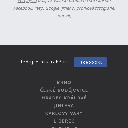
veřejných
údajů z Vašeho profilu na sociální síti
Facebook, resp. Google (jméno, profilová fotografie,
e-mail)
Sledujte nás také na
Facebooku
BRNO
ČESKÉ BUDĚJOVICE
HRADEC KRÁLOVÉ
JIHLAVA
KARLOVY VARY
LIBEREC