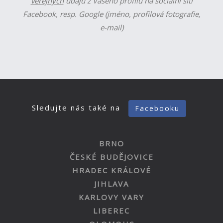
veřejných
údajů z Vašeho profilu na sociální síti
Facebook, resp. Google (jméno, profilová fotografie,
e-mail)
Sledujte nás také na
Facebooku
BRNO
ČESKÉ BUDĚJOVICE
HRADEC KRÁLOVÉ
JIHLAVA
KARLOVY VARY
LIBEREC