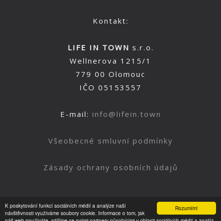
Kontakt:
LIFE IN TOWN
s.r.o.
Wellnerova 1215/1
779 00 Olomouc
IČO 05153557
E-mail:
info@lifein.town
Všeobecné smluvní podmínky
Zásady ochrany osobních údajů
K poskytování funkcí sociálních médií a analýze naší
Rozumím!
Nahoru
návštěvnosti využíváme soubory cookie. Informace o tom, jak
náš web používáte, sdílíme se svými partnery působícími v oblasti sociálních médií a analýz.