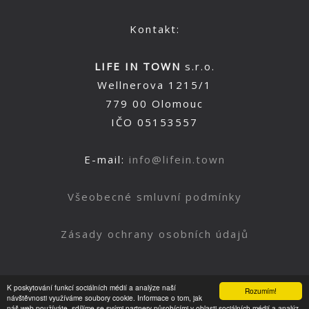
Kontakt:
LIFE IN TOWN
s.r.o.
Wellnerova 1215/1
779 00 Olomouc
IČO 05153557
E-mail:
info@lifein.town
Všeobecné smluvní podmínky
Zásady ochrany osobních údajů
K poskytování funkcí sociálních médií a analýze naší
Rozumím!
Nahoru
návštěvnosti využíváme soubory cookie. Informace o tom, jak
náš web používáte, sdílíme se svými partnery působícími v oblasti sociálních médií a analýz.