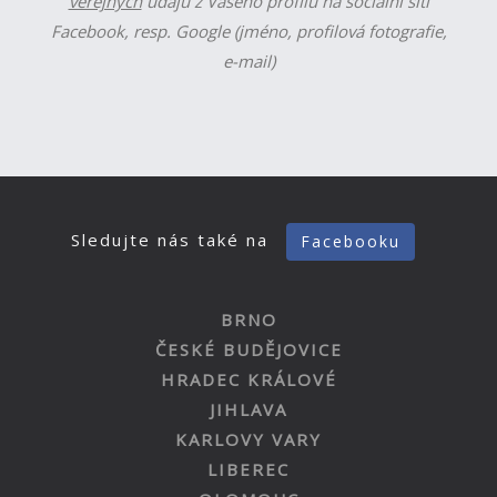
veřejných
údajů z Vašeho profilu na sociální síti
Facebook, resp. Google (jméno, profilová fotografie,
e-mail)
Sledujte nás také na
Facebooku
BRNO
ČESKÉ BUDĚJOVICE
HRADEC KRÁLOVÉ
JIHLAVA
KARLOVY VARY
LIBEREC